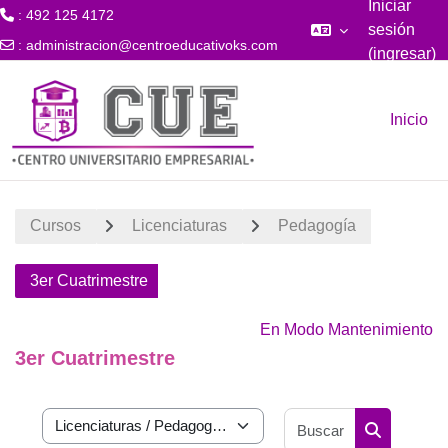
Iniciar
: 492 125 4172
sesión
:
administracion@centroeducativoks.com
(ingresar)
Saltar al contenido principal
Inicio
Cursos
Licenciaturas
Pedagogía
3er Cuatrimestre
En Modo Mantenimiento
3er Cuatrimestre
Buscar curs
Categorías