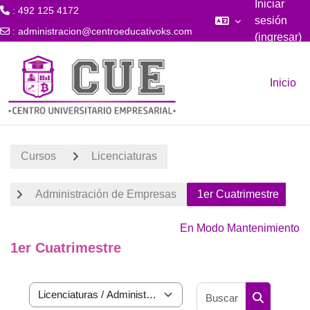
Iniciar
: 492 125 4172
sesión
:
administracion@centroeducativoks.com
(ingresar)
Saltar al contenido principal
Inicio
Cursos
Licenciaturas
Administración de Empresas
1er Cuatrimestre
En Modo Mantenimiento
1er Cuatrimestre
Buscar curs
Categorías